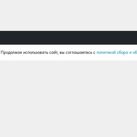
. Продолжая использовать сайт, вы соглашаетесь с
политикой сбора и о
Продукция
Поку
Ворота
Калькул
Рольставни
Портфо
Автоматика
Статьи
Комплектация
Отзывы