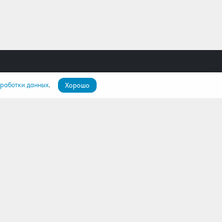
бработки данных
.
Хорошо
пателям
О компании
ятор
О нас
лио
Команда
Контакты
Дилерам