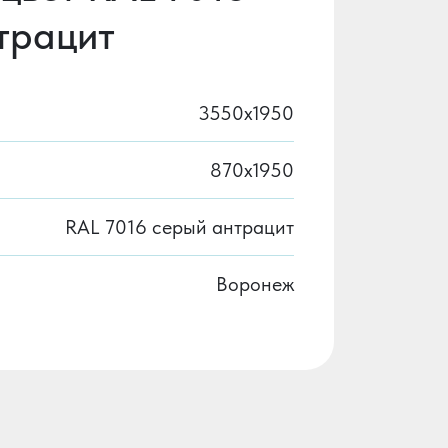
трацит
3550х1950
870х1950
RAL 7016 серый антрацит
Воронеж