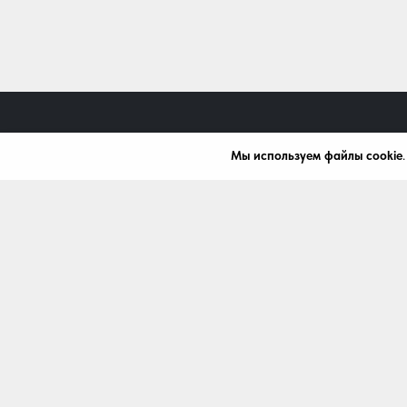
Мы используем файлы cookie
+7 (472) 242-10-43
mardi.bel@mail.ru