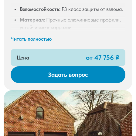
Взломостойкость:
Р3 класс защиты от взлома.
Материал:
Прочные алюминиевые профили,
устойчивые к коррозии
и сложным погодным условиям.
Читать полностью
Тип профиля:
Доступны сплошной, смотровой
и вентиляционный профили для частичного
от 47 756 ₽
Цена
обзора, освещённости и дополнительного
воздухообмена.
Задать вопрос
Палитра цветов:
28 цветов по каталогу RAL,
включая популярные бежевый, серый, зелёная
ель, коричневый.