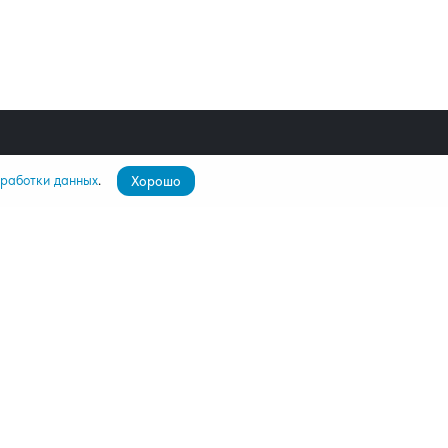
бработки данных
.
Хорошо
пателям
О компании
ятор
О нас
лио
Команда
Контакты
Дилерам