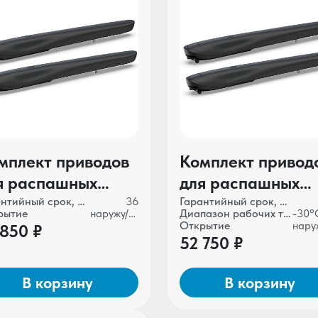
мплект приводов
Комплект привод
я распашных
для распашных
рот ALUTECH
ворот ALUTECH
Гарантийный срок, мес
36
Гарантийный срок, мес
рытие
наружу/во двор
Диапазон рабочих температур
BO AM-5000KIT-
AMBO AM-5000K
Открытие
 850 ₽
52 750 ₽
В корзину
В корзину