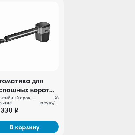
томатика для
спашных ворот
UTECH SCOPIO
Гарантийный срок, мес
36
рытие
наружу/во двор
-3000KIT
 330 ₽
В корзину