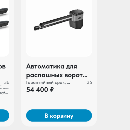
ов
Автоматика для
распашных ворот
ALUTECH SCOPIO
36
Гарантийный срок, мес
36
-30°С …+55°С
54 400 ₽
IT
SC-3000KIT-N
наружу/во двор
В корзину