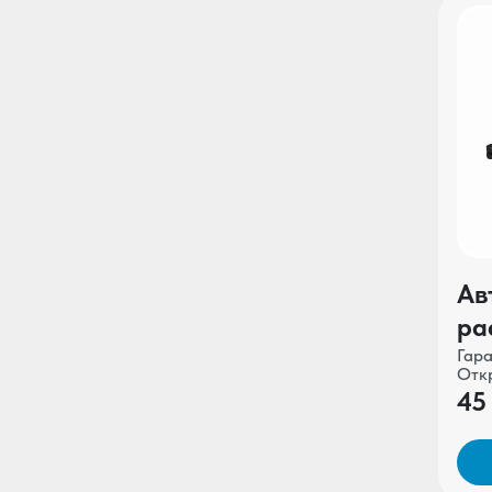
Ав
ра
AL
Отк
SC
45