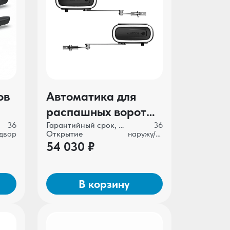
ов
Автоматика для
распашных ворот
ALUTECH TWISTO
36
Гарантийный срок, мес
36
 двор
Открытие
наружу/во двор
T-
TW-4000SKIT
54 030 ₽
В корзину