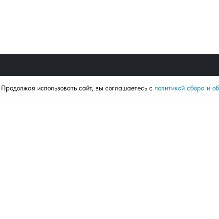
. Продолжая использовать сайт, вы соглашаетесь с
политикой сбора и о
Продукция
Поку
Ворота
Калькул
Рольставни
Портфо
Автоматика
Статьи
Комплектация
Отзывы