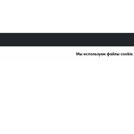
Мы используем файлы cookie
Каталог
+7 (472) 242-10-43
mardi.bel@mail.ru