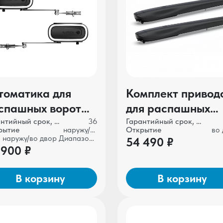
томатика для
Комплект привод
спашных ворот
для распашных
UTECH TWISTO
ворот ALUTECH
Гарантийный срок, мес
36
Гарантийный срок, мес
рытие
наружу/во двор
Открытие
во
-4000SKIT-N
AMBO AM-3000KI
наружу/во двор Диапазон рабочих температур, °С
54 490 ₽
 900 ₽
N
В корзину
В корзину