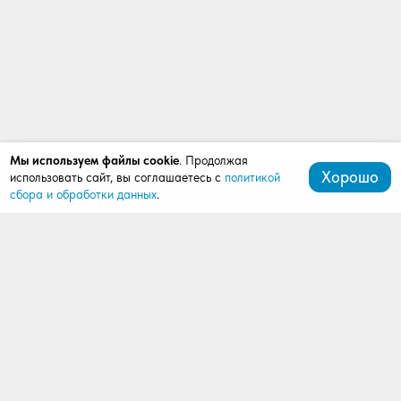
Мы используем файлы cookie
. Продолжая
Хорошо
использовать сайт, вы соглашаетесь с
политикой
сбора и обработки данных
.
+7 (472) 242-10-43
mardi.bel@mail.ru
308027, Белгород, ул. Щорса, д. 8, оф. 408, этаж 4