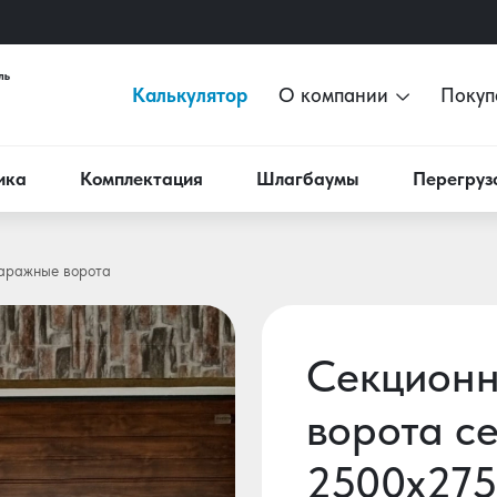
Калькулятор
О компании
Покуп
ика
Комплектация
Шлагбаумы
Перегруз
аражные ворота
Секцион
ворота се
2500х2750