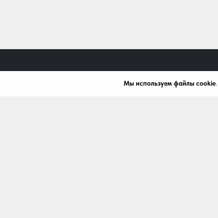
Мы используем файлы cookie
+7 (472) 242-10-43
mardi.bel@mail.ru