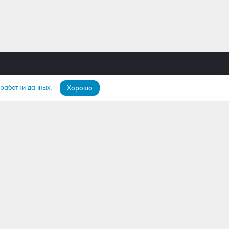
бработки данных
.
Хорошо
пателям
О компании
ятор
О нас
лио
Команда
Контакты
Дилерам