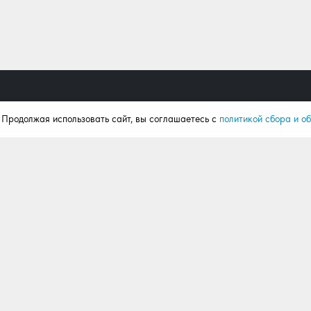
. Продолжая использовать сайт, вы соглашаетесь с
политикой сбора и о
Продукция
Поку
Ворота
Калькул
Рольставни
Портфо
Автоматика
Статьи
Комплектация
Отзывы