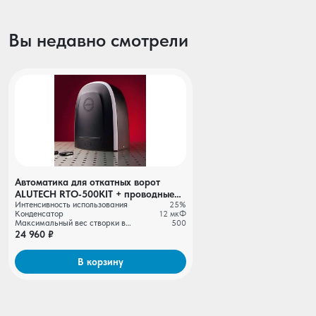
Вы недавно смотрели
Автоматика для откатных ворот
ALUTECH RTO‑500KIT + проводные
Интенсивность использования
25%
фотоэлементы LM‑L
Конденсатор
12 мкФ
Максимальный вес створки ворот, кг
500
24 960 ₽
В корзину