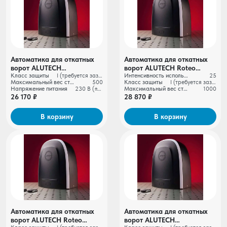
Автоматика для откатных
Автоматика для откатных
ворот ALUTECH
ворот ALUTECH Roteo
Класс защиты
I (требуется заземление)
Интенсивность использования
25
RTO‑500MKIT + проводные
RTO‑1000MKIT + проводные
Максимальный вес створки ворот, кг
500
Класс защиты
I (требуется заземление)
фотоэлементы LM‑L
фотоэлементы LM‑L
Напряжение питания
230 В (±10%)
Максимальный вес створки ворот, кг
1000
26 170 ₽
28 870 ₽
В корзину
В корзину
Автоматика для откатных
Автоматика для откатных
ворот ALUTECH Roteo
ворот ALUTECH