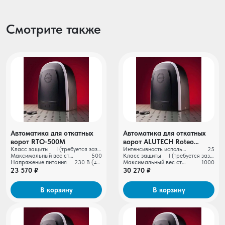
Смотрите также
Автоматика для откатных
Автоматика для откатных
ворот RTO-500М
ворот ALUTECH Roteo
Класс защиты
I (требуется заземление)
Интенсивность использования
25
RTO‑1000MKIT + рейка
Максимальный вес створки ворот, кг
500
Класс защиты
I (требуется заземление)
ROA8 (5 шт.)
Напряжение питания
230 В (±10%)
Максимальный вес створки ворот, кг
1000
23 570 ₽
30 270 ₽
В корзину
В корзину