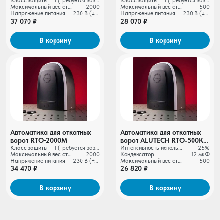
Класс защиты
I (требуется заземление)
Класс защиты
I (требуется заземление)
RTO‑2000MKIT +
RTO‑500MKIT +
Максимальный вес створки ворот, кг
2000
Максимальный вес створки ворот, кг
500
проводные фотоэлементы
беспроводные
Напряжение питания
230 В (±10%)
Напряжение питания
230 В (±10%)
LM‑L
фотоэлементы LM‑LB
37 070 ₽
28 070 ₽
В корзину
В корзину
Автоматика для откатных
Автоматика для откатных
ворот RTО-2000M
ворот ALUTECH RTO‑500KIT
Класс защиты
I (требуется заземление)
Интенсивность использования
25%
+ беспроводные
Максимальный вес створки ворот, кг
2000
Конденсатор
12 мкФ
фотоэлементы LM⁠‑LB
Напряжение питания
230 В (±10%)
Максимальный вес створки ворот, кг
500
34 470 ₽
26 820 ₽
В корзину
В корзину