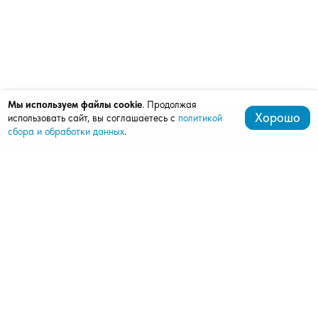
Мы используем файлы cookie
. Продолжая
Хорошо
использовать сайт, вы соглашаетесь с
политикой
сбора и обработки данных
.
+7 (472) 242-10-43
mardi.bel@mail.ru
308027, Белгород, ул. Щорса, д. 8, оф. 408, этаж 4
(ШОУ-РУМ АЛЮТЕХ)