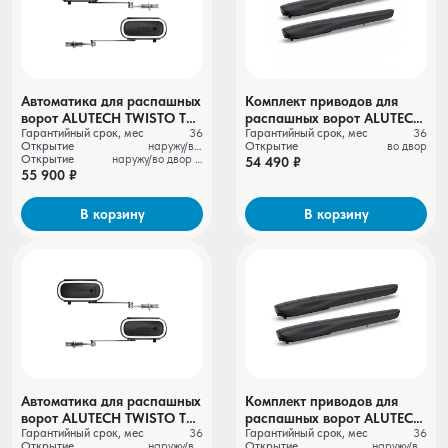
Автоматика для распашных
Комплект приводов для
ворот ALUTECH TWISTO TW-
распашных ворот ALUTECH
Гарантийный срок, мес
36
Гарантийный срок, мес
36
4000SKIT-N
AMBO AM-3000KIT-N
Открытие
наружу/во двор
Открытие
во двор
Открытие
наружу/во двор Диапазон рабочих температур, °С
54 490 ₽
55 900 ₽
В корзину
В корзину
Автоматика для распашных
Комплект приводов для
ворот ALUTECH TWISTO TW-
распашных ворот ALUTECH
Гарантийный срок, мес
36
Гарантийный срок, мес
36
4000SKIT
AMBO AM-5000KIT-N
Открытие
наружу/во двор
Открытие
наружу/во двор