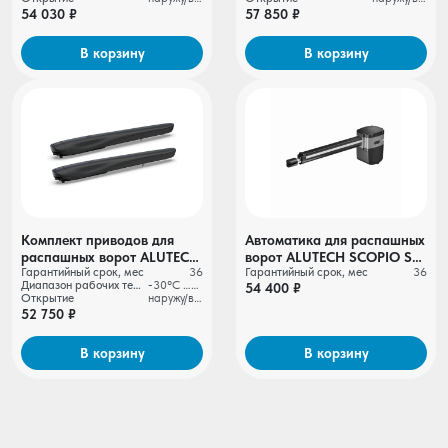
54 030 ₽
57 850 ₽
В корзину
В корзину
Комплект приводов для
Автоматика для распашных
распашных ворот ALUTECH
ворот ALUTECH SCOPIO SC-
Гарантийный срок, мес
36
Гарантийный срок, мес
36
AMBO AM-5000KIT
3000KIT-N
Диапазон рабочих температур
-30°С …+55°С
54 400 ₽
Открытие
наружу/во двор
52 750 ₽
В корзину
В корзину