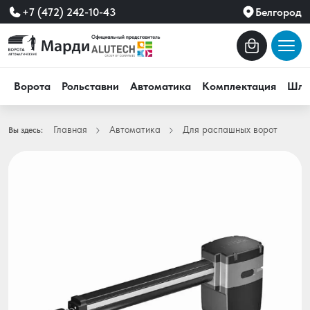
+7 (472) 242-10-43
Белгород
Ворота
Рольставни
Автоматика
Комплектация
Шла
Главная
Автоматика
Для распашных ворот
Вы здесь: