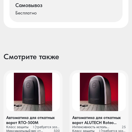
Самовывоз
Бесплатно
Смотрите также
Автоматика для откатных
Автоматика для откатных
ворот RTO-500М
ворот ALUTECH Roteo
Класс защиты
I (требуется заземление)
Интенсивность использования
25
RTO‑1000MKIT + рейка
Максимальный вес створки ворот, кг
500
Класс защиты
I (требуется заземление)