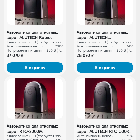
Автоматика для откатных
Автоматика для откатных
ворот ALUTECH Roteo
ворот ALUTECH
Класс защиты
I (требуется заземление)
Класс защиты
I (требуется заземление)
RTO‑2000MKIT +
RTO‑500MKIT +
Максимальный вес створки ворот, кг
2000
Максимальный вес створки ворот, кг
500
проводные фотоэлементы
беспроводные
Напряжение питания
230 В (±10%)
Напряжение питания
230 В (±10%)
LM‑L
фотоэлементы LM‑LB
37 070 ₽
28 070 ₽
В корзину
В корзину
Автоматика для откатных
Автоматика для откатных
ворот RTО-2000M
ворот ALUTECH RTO‑500KIT
Класс защиты
I (требуется заземление)
Интенсивность использования
25%
+ беспроводные