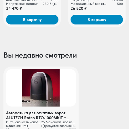
Максимальный вес створки ворот, кг
2000
Конденсатор
12 мкФ
фотоэлементы LM⁠‑LB
Напряжение питания
230 В (±10%)
Максимальный вес створки ворот, кг
500
34 470 ₽
26 820 ₽
В корзину
В корзину
Вы недавно смотрели
Автоматика для откатных ворот
ALUTECH Roteo RTO‑1000MKIT +
Интенсивность использования
25 Максимальное непрерывное время работы, мин
беспроводные фотоэлементы LM‑LB
Класс защиты
I (требуется заземление)